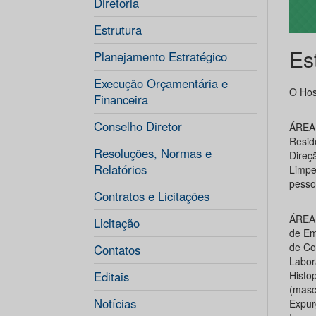
Diretoria
Estrutura
Es
Planejamento Estratégico
Execução Orçamentária e
O Hosp
Financeira
Conselho Diretor
ÁREA
Resid
Resoluções, Normas e
Direç
Relatórios
Limpe
pesso
Contratos e Licitações
ÁREA 
Licitação
de Em
de Col
Contatos
Labor
Editais
Histo
(masc
Notícias
Expur