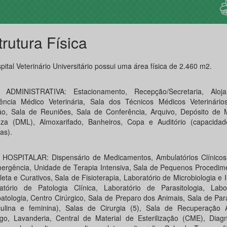
trutura Física
ital Veterinário Universitário possui uma área física de 2.460 m2.
 ADMINISTRATIVA: Estacionamento, Recepção/Secretaria, Aloj
ência Médico Veterinária, Sala dos Técnicos Médicos Veterinário
ão, Sala de Reuniões, Sala de Conferência, Arquivo, Depósito de M
za (DML), Almoxarifado, Banheiros, Copa e Auditório (capacida
as).
HOSPITALAR: Dispensário de Medicamentos, Ambulatórios Clínicos 
ergência, Unidade de Terapia Intensiva, Sala de Pequenos Procedime
eta e Curativos, Sala de Fisioterapia, Laboratório de Microbiologia e 
atório de Patologia Clínica, Laboratório de Parasitologia, Labo
patologia, Centro Cirúrgico, Sala de Preparo dos Animais, Sala de P
ulina e feminina), Salas de Cirurgia (5), Sala de Recuperação A
go, Lavanderia, Central de Material de Esterilização (CME), Diagn