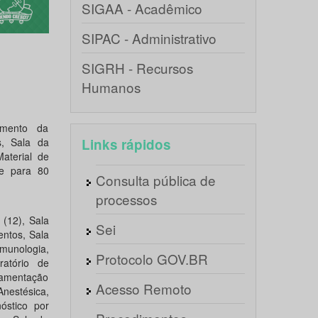
SIGAA - Acadêmico
SIPAC - Administrativo
SIGRH - Recursos
Humanos
amento da
s, Sala da
Links rápidos
aterial de
de para 80
Consulta pública de
processos
(12), Sala
Sei
ntos, Sala
Imunologia,
Protocolo GOV.BR
ratório de
aramentação
Acesso Remoto
nestésica,
óstico por