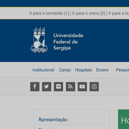
Ir para o conteúdo [1]
|
Ir para o menu [2]
|
Ir para a b
Institucional
Campi
Hospitais
Ensino
Pesqui
Facebook
Twitter
Flickr
RSS
Youtube
Instagram
Ho
Apresentação