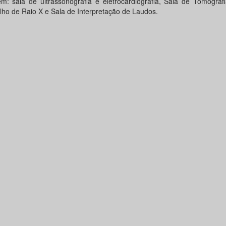
m: sala de ultrassonografia e eletrocardiografia, Sala de Tomograf
lho de Raio X e Sala de Interpretação de Laudos.