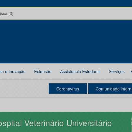
usca [3]
sa e Inovação
Extensão
Assistência Estudantil
Serviços
Coronavírus
Comunidade intern
spital Veterinário Universitário