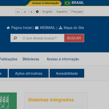
BRASIL
a+
a-
a
English
Español
Français
Página Inicial
|
WEBMAIL
|
Mapa do Site
Publicações
Bibliotecas
Acesso à informação
a
Ações afirmativas
Acessibilidade
Sistemas integrados