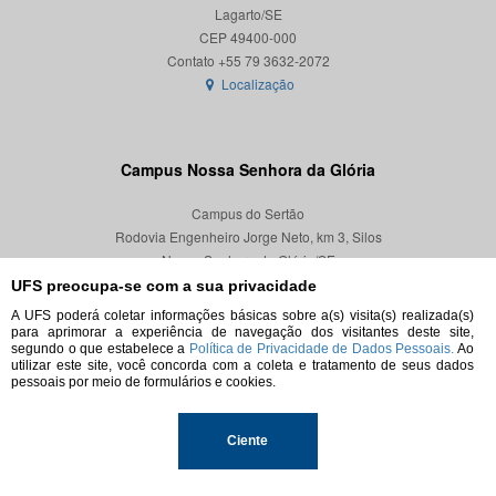
Lagarto/SE
CEP 49400-000
Localização
Campus Nossa Senhora da Glória
Campus do Sertão
Rodovia Engenheiro Jorge Neto, km 3, Silos
Nossa Senhora da Glória/SE
CEP 49680-000
UFS preocupa-se com a sua privacidade
A UFS poderá coletar informações básicas sobre a(s) visita(s) realizada(s)
Localização
para aprimorar a experiência de navegação dos visitantes deste site,
segundo o que estabelece a
Política de Privacidade de Dados Pessoais.
Ao
utilizar este site, você concorda com a coleta e tratamento de seus dados
pessoais por meio de formulários e cookies.
© 2026. Todos os direitos reservados.
Ciente
Universidade Federal de Sergipe.