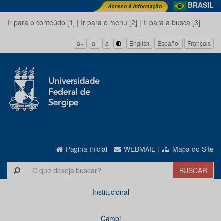
BRASIL
Ir para o conteúdo [1]
|
Ir para o menu [2]
|
Ir para a busca [3]
a+
a-
a
English
Español
Français
Página Inicial
|
WEBMAIL
|
Mapa do Site
Institucional
Campi